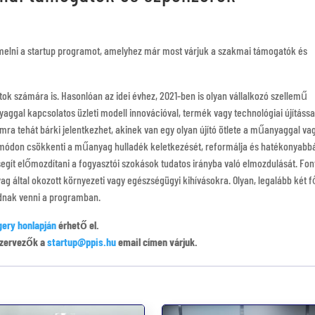
melni a startup programot, amelyhez már most várjuk a szakmai támogatók és
tok számára is. Hasonlóan az idei évhez, 2021-ben is olyan vállalkozó szellemű
aggal kapcsolatos üzleti modell innovációval, termék vagy technológiai újítássa
a tehát bárki jelentkezhet, akinek van egy olyan újító ötlete a műanyaggal va
módon csökkenti a műanyag hulladék keletkezését, reformálja és hatékonyabb
segít előmozdítani a fogyasztói szokások tudatos irányba való elmozdulását. Fon
g által okozott környezeti vagy egészségügyi kihívásokra. Olyan, legalább két 
tudnak venni a programban.
gery honlapján
érhető el.
szervezők a
startup@ppis.hu
email címen várjuk.