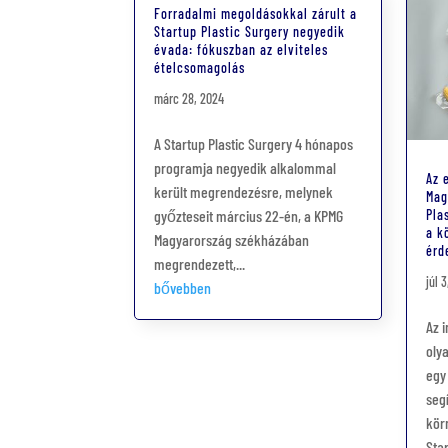
Forradalmi megoldásokkal zárult a
Startup Plastic Surgery negyedik
évada: fókuszban az elviteles
ételcsomagolás
márc 28, 2024
A Startup Plastic Surgery 4 hónapos
programja negyedik alkalommal
Az 
került megrendezésre, melynek
Mag
győzteseit március 22-én, a KPMG
Pla
a k
Magyarország székházában
érd
megrendezett,...
júl 
bővebben
Az 
oly
egy
seg
kör
Star