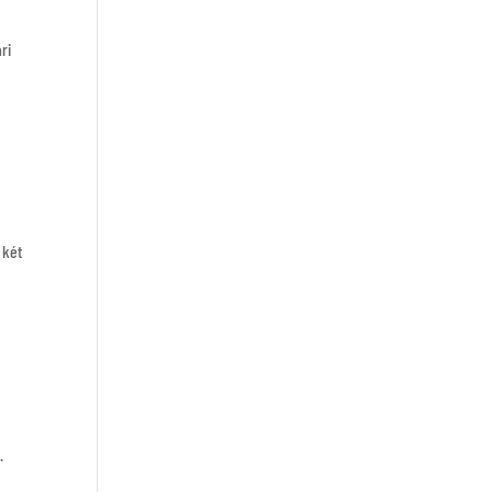
ri
 két
p.