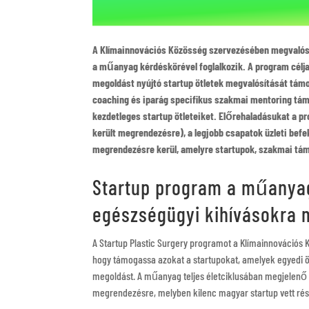
A Klímainnovációs Közösség szervezésében megvalósul
a műanyag kérdéskörével foglalkozik. A program célja
megoldást nyújtó startup ötletek megvalósítását támo
coaching és iparág specifikus szakmai mentoring tám
kezdetleges startup ötleteiket. Előrehaladásukat a 
került megrendezésre), a legjobb csapatok üzleti bef
megrendezésre kerül, amelyre startupok, szakmai tám
Startup program a műanyag 
egészségügyi kihívásokra
A Startup Plastic Surgery programot a Klímainnovációs Kö
hogy támogassa azokat a startupokat, amelyek egyedi öt
megoldást. A műanyag teljes életciklusában megjelenő
megrendezésre, melyben kilenc magyar startup vett rés