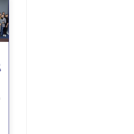
a
s
s