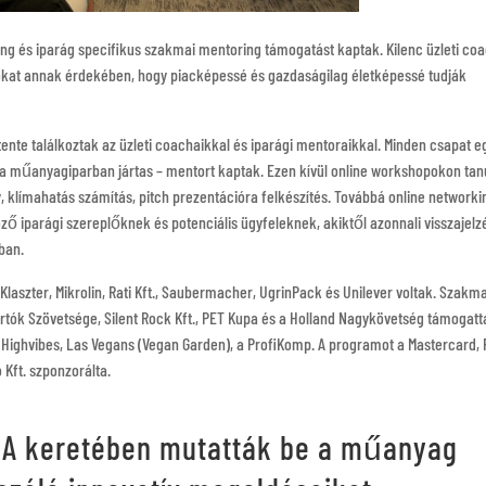
g és iparág specifikus szakmai mentoring támogatást kaptak. Kilenc üzleti coa
okat annak érdekében, hogy piacképessé és gazdaságilag életképessé tudják
ente találkoztak az üzleti coachaikkal és iparági mentoraikkal. Minden csapat e
hát a műanyagiparban jártas – mentort kaptak. Ezen kívül online workshopokon tan
, klímahatás számítás, pitch prezentációra felkészítés. Továbbá online networki
ő iparági szereplőknek és potenciális ügyfeleknek, akiktől azonnali visszajelz
ban.
aszter, Mikrolin, Rati Kft., Saubermacher, UgrinPack és Unilever voltak. Szakma
tók Szövetsége, Silent Rock Kft., PET Kupa és a Holland Nagykövetség támogatt
 Highvibes, Las Vegans (Vegan Garden), a ProfiKomp. A programot a Mastercard, 
 Kft. szponzorálta.
IA keretében mutatták be a műanyag