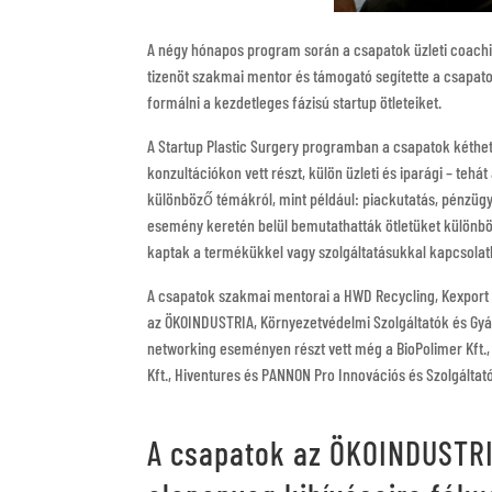
A négy hónapos program során a csapatok üzleti coachin
tizenöt szakmai mentor és támogató segítette a csapat
formálni a kezdetleges fázisú startup ötleteiket.
A Startup Plastic Surgery programban a csapatok kéthet
konzultációkon vett részt, külön üzleti és iparági – te
különböző témákról, mint például: piackutatás, pénzügy
esemény keretén belül bemutathatták ötletüket különböz
kaptak a termékükkel vagy szolgáltatásukkal kapcsolat
A csapatok szakmai mentorai a HWD Recycling, Kexport Kl
az ÖKOINDUSTRIA, Környezetvédelmi Szolgáltatók és Gyár
networking eseményen részt vett még a BioPolimer Kft.,
Kft., Hiventures és PANNON Pro Innovációs és Szolgáltató
A csapatok az ÖKOINDUSTR