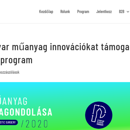
Kezdőlap
Rólunk
Program
Jelentkezz
B2B
gyar műanyag innovációkat támoga
y program
hozzászólások