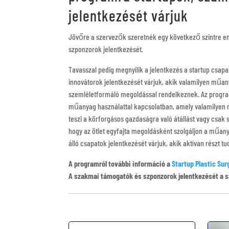
jelentkezését várjuk
Jövőre a szervezők szeretnék egy következő szintre e
szponzorok jelentkezését.
Tavasszal pedig megnyílik a jelentkezés a startup csapa
innovátorok jelentkezését várjuk, akik valamilyen műany
szemléletformáló megoldással rendelkeznek. Az programr
műanyag használattal kapcsolatban, amely valamilyen 
teszi a körforgásos gazdaságra való átállást vagy csak 
hogy az ötlet egyfajta megoldásként szolgáljon a műanya
álló csapatok jelentkezését várjuk, akik aktívan részt 
A programról további információ a
Startup Plastic Sur
A szakmai támogatók és szponzorok jelentkezését a 