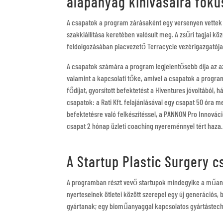
alapanyag kihívásaira fóku
A csapatok a program zárásaként egy versenyen vettek 
szakkiállítása keretében valósult meg. A zsűri tagjai 
feldolgozásában piacvezető Terracycle vezérigazgatója – 
A csapatok számára a program legjelentősebb díja az a
valamint a kapcsolati tőke, amivel a csapatok a program
fődíjat, gyorsított befektetést a Hiventures jóvoltából,
csapatok: a Rati Kft. felajánlásával egy csapat 50 óra m
befektetésre való felkészítéssel, a PANNON Pro Innovác
csapat 2 hónap üzleti coaching nyereménnyel tért haza.
A Startup Plastic Surgery c
A programban részt vevő startupok mindegyike a műan
nyerteseinek ötletei között szerepel egy új generációs
gyártanak; egy bioműanyaggal kapcsolatos gyártástechn