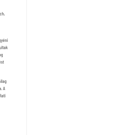
ch,
gyéni
ultak
ng
ést
ilag
a. A
Rati