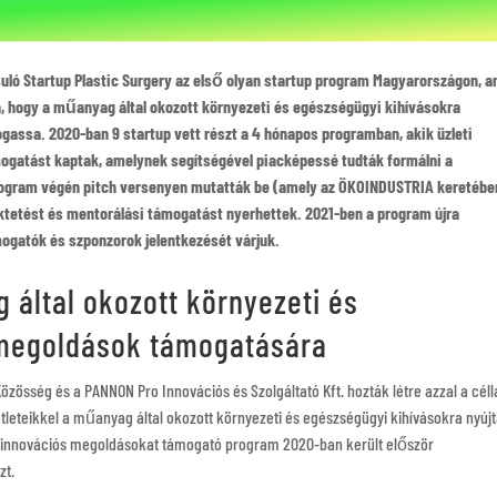
ó Startup Plastic Surgery az első olyan startup program Magyarországon, a
, hogy a műanyag által okozott környezeti és egészségügyi kihívásokra
gassa. 2020-ban 9 startup vett részt a 4 hónapos programban, akik üzleti
ogatást kaptak, amelynek segítségével piacképessé tudták formálni a
program végén pitch versenyen mutatták be (amely az ÖKOINDUSTRIA keretébe
ektetést és mentorálási támogatást nyerhettek. 2021-ben a program újra
ogatók és szponzorok jelentkezését várjuk.
által okozott környezeti és
 megoldások támogatására
zösség és a PANNON Pro Innovációs és Szolgáltató Kft. hozták létre azzal a célla
leteikkel a műanyag által okozott környezeti és egészségügyi kihívásokra nyúj
 innovációs megoldásokat támogató program 2020-ban került először
zt.