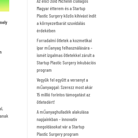
Az első zöld Michelin csillagos
Magyar étterem és a Startup
Plastic Surgery közös kihívást indít
mely
a környezetbarát szuvidálás
érdekében
Forradalmi ötletek a kozmetikai
ipar műanyag felhasználására –
n
ismét izgalmas ötletekkel zárult a
Startup Plastic Surgery inkubációs
program
Vegyük fel együtt a versenyt a
műanyaggal: Szerezz most akár
15 millió forintos támogatást az
ötletedért!
l,
A műanyaghulladék alakulása
tanak
napjainkban – innovatív
megoldásokat vár a Startup
Plastic Surgery program