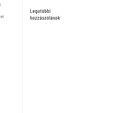
k
Legutóbbi
 az
hozzászólások
a