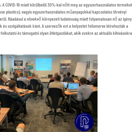
. A COVID-19 miatt körülbelül 30%-kal nőtt meg az egyszerhasználatos terméke
use plastics), vagyis egyszerhasználatos műanyagokkal kapcsolatos törvényi
erül. Ráadásul a növekvő környezeti tudatosság miatt folyamatosan nő az igény
s szolgáltatások iránt. A szervezők ezt a helyzetet felismerve létrehozták a
 felkutatni és támogatni olyan ötletgazdákat, akik ezekre az aktuális kihívásokr