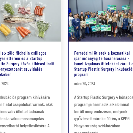
első zöld Michelin csillagos
Forradalmi ötletek a kozmetikai
yar étterem és a Startup
ipar műanyag felhasználására –
stic Surgery közös kihívást indít
ismét izgalmas ötletekkel zárult 
örnyezetbarát szuvidálás
Startup Plastic Surgery inkubáció
ekében
program
3, 2023
márc 20, 2023
inkubációs program kihívására
A Startup Plastic Surgery 4 hónapo
an fiatal csapatokat várnak, akik
programja harmadik alkalommal
 innovatív ötlettel tudnának
került megrendezésre, melynek
íteni a vákuumcsomagolás
győzteseit március 10-én, a KPMG
nyezetbarát helyettesítésére.A
Magyarország székházában
tup...
megrendezett,...