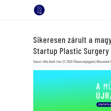
Sikeresen zárult a ma
Startup Plastic Surger
Szerző:
Illés Anett
|
nov 27, 2020
|
Összes bejegyzés
|
Nincsenek 