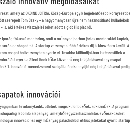
száló innovatív megoldásaikat
részt, amely az ÖKOINDUSTRIA, Közép-Európa egyik legjelentősebb környezetipa
között szerepelt Tom Szaky – a hagyományosan újra nem hasznosítható hulladékok
is, aki értékes visszajelzéseket adott a globális piacról.
z iparág fókuszú mentoring, amit a műanyagiparban jártas mentoruktól kaptak,
 során gazdagodtak. A startup versenyen több értékes díj is kiosztásra került. A
 három csapat holtversenyben nyerte el. Továbbá különdíjakban is részesültek a
entorálást nyert, a Silent Rock tőke közvetítő cég felajánlásával egy csapat
iós Kft. innováció-menedzsment szolgáltatásokat nyújtó cég felajánlásával pedig
sapatok innovációi
yagiparban tevékenykedik, ötleteik mégis különbözőek, sokszínűek. A program
, biológiailag lebomló alapanyag, amelyből egyszerhasználatos evőeszközöket
ológiai innováció; és egy műanyag palackokból etikus játékokat gyártó startu