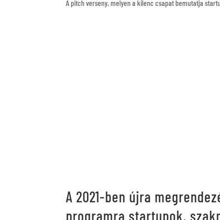
A pitch verseny, melyen a kilenc csapat bemutatja startu
A 2021-ben újra megrendezé
programra startupok, szak