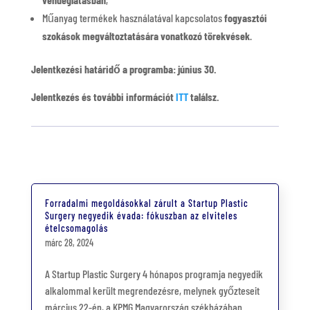
Műanyag termékek használatával kapcsolatos
fogyasztói
szokások megváltoztatására vonatkozó törekvések
.
Jelentkezési határidő a programba: június 30.
Jelentkezés és további információt
ITT
találsz.
Forradalmi megoldásokkal zárult a Startup Plastic
Surgery negyedik évada: fókuszban az elviteles
ételcsomagolás
márc 28, 2024
A Startup Plastic Surgery 4 hónapos programja negyedik
alkalommal került megrendezésre, melynek győzteseit
március 22-én, a KPMG Magyarország székházában