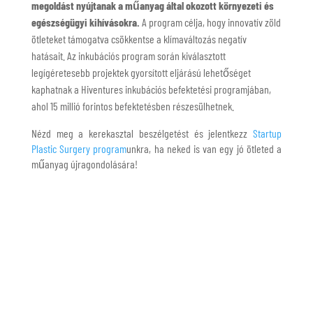
megoldást nyújtanak a műanyag által okozott környezeti és
egészségügyi kihívásokra.
A program célja, hogy innovatív zöld
ötleteket támogatva csökkentse a klímaváltozás negatív
hatásait.
Az inkubációs program során kiválasztott
legígéretesebb projektek gyorsított eljárású lehetőséget
kaphatnak a Hiventures inkubációs befektetési programjában,
ahol 15 millió forintos befektetésben részesülhetnek.
Nézd meg a kerekasztal beszélgetést és jelentkezz
Startup
Plastic Surgery program
unkra, ha neked is van egy jó ötleted a
műanyag újragondolására!