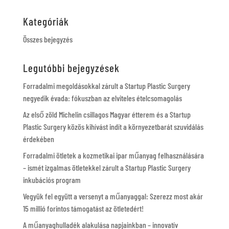
Kategóriák
Összes bejegyzés
Legutóbbi bejegyzések
Forradalmi megoldásokkal zárult a Startup Plastic Surgery
negyedik évada: fókuszban az elviteles ételcsomagolás
Az első zöld Michelin csillagos Magyar étterem és a Startup
Plastic Surgery közös kihívást indít a környezetbarát szuvidálás
érdekében
Forradalmi ötletek a kozmetikai ipar műanyag felhasználására
– ismét izgalmas ötletekkel zárult a Startup Plastic Surgery
inkubációs program
Vegyük fel együtt a versenyt a műanyaggal: Szerezz most akár
15 millió forintos támogatást az ötletedért!
A műanyaghulladék alakulása napjainkban – innovatív