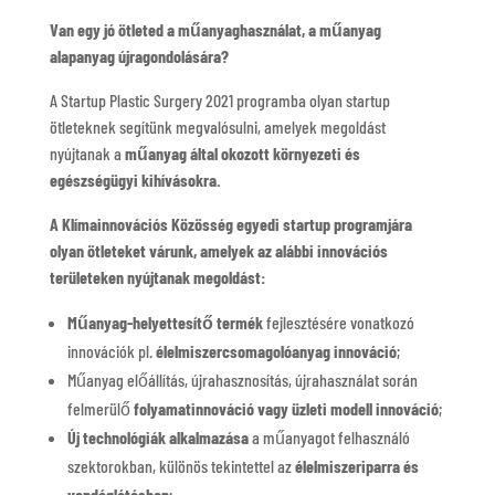
Van egy jó ötleted a műanyaghasználat, a műanyag
alapanyag újragondolására?
A Startup Plastic Surgery 2021 programba olyan startup
ötleteknek segítünk megvalósulni, amelyek megoldást
nyújtanak a
műanyag által okozott környezeti és
egészségügyi kihívásokra.
A Klímainnovációs Közösség egyedi startup programjára
olyan ötleteket várunk, amelyek az alábbi innovációs
területeken nyújtanak megoldást:
Műanyag-helyettesítő termék
fejlesztésére vonatkozó
innovációk pl.
élelmiszercsomagolóanyag innováció
;
Műanyag előállítás, újrahasznosítás, újrahasználat során
felmerülő
folyamatinnováció vagy üzleti modell innováció
;
Új technológiák alkalmazása
a műanyagot felhasználó
szektorokban, különös tekintettel az
élelmiszeriparra és
vendéglátásban
;