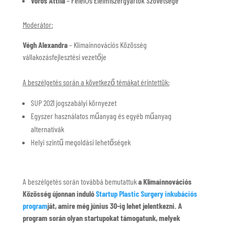
Vörös Attila
– Felelős Élelmiszergyártók Szövetsége
Moderátor:
Végh Alexandra
– Klímainnovációs Közösség
vállakozásfejlesztési vezetője
A beszélgetés során a következő témákat érintettük:
SUP 2021 jogszabályi környezet
Egyszer használatos műanyag és egyéb műanyag
alternatívák
Helyi szintű megoldási lehetőségek
A beszélgetés során továbbá bemutattuk
a
Klímainnovációs
Közösség újonnan induló
Startup Plastic Surgery inkubációs
program
ját, amire még június 30-ig lehet jelentkezni. A
program során olyan startupokat támogatunk, melyek