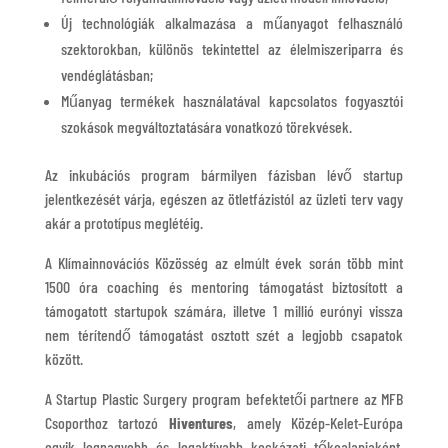
Új technológiák alkalmazása a műanyagot felhasználó
szektorokban, különös tekintettel az élelmiszeriparra és
vendéglátásban;
Műanyag termékek használatával kapcsolatos fogyasztói
szokások megváltoztatására vonatkozó törekvések.
Az inkubációs program bármilyen fázisban lévő startup
jelentkezését várja, egészen az ötletfázistól az üzleti terv vagy
akár a prototípus meglétéig.
A Klímainnovációs Közösség az elmúlt évek során több mint
1500 óra coaching és mentoring támogatást biztosított a
támogatott startupok számára, illetve 1 millió eurónyi vissza
nem térítendő támogatást osztott szét a legjobb csapatok
között.
A Startup Plastic Surgery program befektetői partnere az MFB
Csoporthoz tartozó
Hiventures
, amely Közép-Kelet-Európa
egyik legnagyobb és legaktívabb kockázati tőkealapjaként,