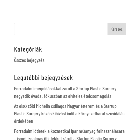
Kategóriák
Összes bejegyzés
Legutóbbi bejegyzések
Forradalmi megoldásokkal zárult a Startup Plastic Surgery
negyedik évada: fókuszban az elviteles ételcsomagolás
Az első zöld Michelin csillagos Magyar étterem és a Startup
Plastic Surgery közös kihívást indít a környezetbarát szuvidálás
érdekében
Forradalmi ötletek a kozmetikai ipar műanyag felhasználására
– ismét izgalmas ötletekkel zárult a Startup Plastic Surgery