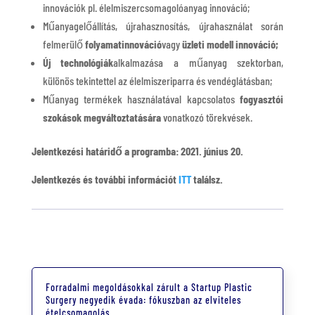
innovációk pl. élelmiszercsomagolóanyag innováció;
Műanyagelőállítás, újrahasznosítás, újrahasználat során
felmerülő
folyamatinnováció
vagy
üzleti modell innováció;
Új technológiák
alkalmazása a műanyag szektorban,
különös tekintettel az élelmiszeriparra és vendéglátásban;
Műanyag termékek használatával kapcsolatos
fogyasztói
szokások megváltoztatására
vonatkozó törekvések.
Jelentkezési határidő a programba: 2021. június 20.
Jelentkezés és további információt
ITT
találsz.
Forradalmi megoldásokkal zárult a Startup Plastic
Surgery negyedik évada: fókuszban az elviteles
ételcsomagolás