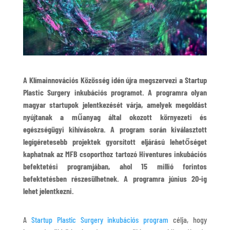
A Klímainnovációs Közösség idén újra megszervezi a Startup
Plastic Surgery inkubációs programot. A programra olyan
magyar startupok jelentkezését várja, amelyek megoldást
nyújtanak a műanyag által okozott környezeti és
egészségügyi kihívásokra. A program során kiválasztott
legígéretesebb projektek gyorsított eljárású lehetőséget
kaphatnak az MFB csoporthoz tartozó Hiventures inkubációs
befektetési programjában, ahol 15 millió forintos
befektetésben részesülhetnek. A programra június 20-ig
lehet jelentkezni.
A
Startup Plastic Surgery inkubációs program
célja, hogy