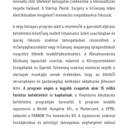
innovatív zöld ötleteket támogatva csökkentse a klímaváltozás
negatív hatásait. A Startup Plastic Surgery a műanyag teljes
életciklusában megjelenő innovációs megoldásokra fókuszál.
A négy hónapos program alatt a résztvevők a gyorsított eljárású
befektetési lehetőség mellett folyamatos üzleti coachingban és
iparág fókuszú szakmai támogatásban részesülnek a
műanyaghasználatot vagy műanyag alapanyag újragondolását
megcélzó ötleteik továbbfejlesztéséhez. A Klímainnovációs
Közösség tapasztalt coachai, valamint a Környezetvédelmi
Szolgáltatók és Gyártók Szövetség szakmai mentorai segítik a
startupok munkáját annak érdekében, hogy az ötletből
versenyképes és gazdaságilag életképes vállalkozás jöhessen
létre.
A program végén a legjobb csapatok akár 15 millió
forintos befektetést is kaphatnak
, a Hiventures inkubációs
befektetési programján keresztül. A program további
szponzorai a Nestlé Hungária Kft., a Mastercard, a KPMG,
valamint a PANNON Pro Innovációs Kft. A szponzorok szakmai
hozzájárulása és pénzügyi támogatása segítségével valósul