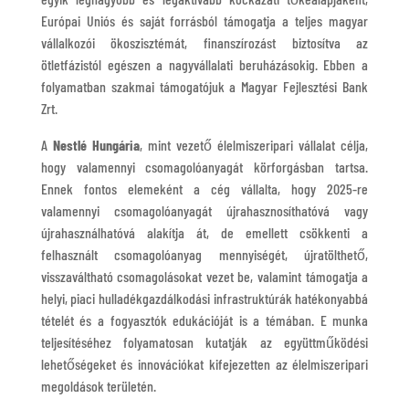
Európai Uniós és saját forrásból támogatja a teljes magyar
vállalkozói ökoszisztémát, finanszírozást biztosítva az
ötletfázistól egészen a nagyvállalati beruházásokig. Ebben a
folyamatban szakmai támogatójuk a Magyar Fejlesztési Bank
Zrt.
A
Nestlé Hungária
, mint vezető élelmiszeripari vállalat célja,
hogy valamennyi csomagolóanyagát körforgásban tartsa.
Ennek fontos elemeként a cég vállalta, hogy 2025-re
valamennyi csomagolóanyagát újrahasznosíthatóvá vagy
újrahasználhatóvá alakítja át, de emellett csökkenti a
felhasznált csomagolóanyag mennyiségét, újratölthető,
visszaváltható csomagolásokat vezet be, valamint támogatja a
helyi, piaci hulladékgazdálkodási infrastruktúrák hatékonyabbá
tételét és a fogyasztók edukációját is a témában. E munka
teljesítéséhez folyamatosan kutatják az együttműködési
lehetőségeket és innovációkat kifejezetten az élelmiszeripari
megoldások területén.