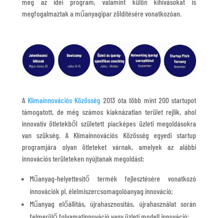
meg az idei program, valamint külön kihívásokat is
megfogalmaztak a műanyagipar zöldítésére vonatkozóan.
A
Klímainnovációs Közösség
2013 óta több mint 200 startupot
támogatott, de még számos kiaknázatlan terület rejlik, ahol
innovatív ötletekből született piacképes üzleti megoldásokra
van szükség. A Klímainnovációs Közösség egyedi startup
programjára olyan ötleteket várnak, amelyek az alábbi
innovációs területeken nyújtanak megoldást:
Műanyag-helyettesítő termék fejlesztésére vonatkozó
innovációk pl. élelmiszercsomagolóanyag innováció;
Műanyag előállítás, újrahasznosítás, újrahasználat során
felmerülő folyamatinnováció vagy üzleti modell innováció;