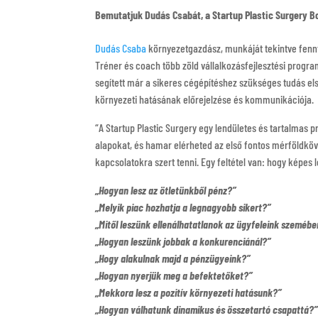
Bemutatjuk Dudás Csabát, a Startup Plastic Surgery 
Dudás Csaba
környezetgazdász, munkáját tekintve fennta
Tréner és coach több zöld vállalkozásfejlesztési program
segített már a sikeres cégépítéshez szükséges tudás el
környezeti hatásának előrejelzése és kommunikációja.
“A Startup Plastic Surgery egy lendületes és tartalmas
alapokat, és hamar elérheted az első fontos mérföldköve
kapcsolatokra szert tenni. Egy feltétel van: hogy képes le
„Hogyan lesz az ötletünkből pénz?”
„Melyik piac hozhatja a legnagyobb sikert?”
„Mitől leszünk ellenálhatatlanok az ügyfeleink szemébe
„Hogyan leszünk jobbak a konkurenciánál?”
„Hogy alakulnak majd a pénzügyeink?”
„Hogyan nyerjük meg a befektetőket?”
„Mekkora lesz a pozitív környezeti hatásunk?”
„Hogyan válhatunk dinamikus és összetartó csapattá?”