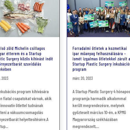
első zöld Michelin csillagos
Forradalmi ötletek a kozmetikai
yar étterem és a Startup
ipar műanyag felhasználására –
stic Surgery közös kihívást indít
ismét izgalmas ötletekkel zárult 
örnyezetbarát szuvidálás
Startup Plastic Surgery inkubáció
ekében
program
3, 2023
márc 20, 2023
inkubációs program kihívására
A Startup Plastic Surgery 4 hónapo
an fiatal csapatokat várnak, akik
programja harmadik alkalommal
 innovatív ötlettel tudnának
került megrendezésre, melynek
íteni a vákuumcsomagolás
győzteseit március 10-én, a KPMG
nyezetbarát helyettesítésére.A
Magyarország székházában
tup...
megrendezett,...