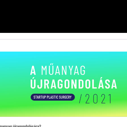
apanyag újragondolására?