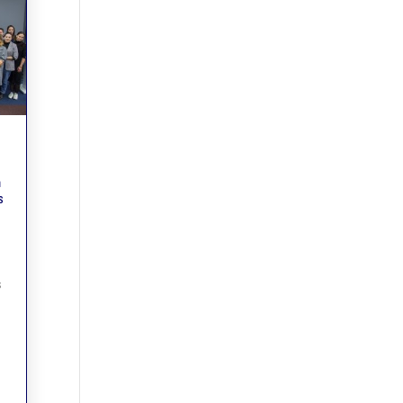
a
s
s