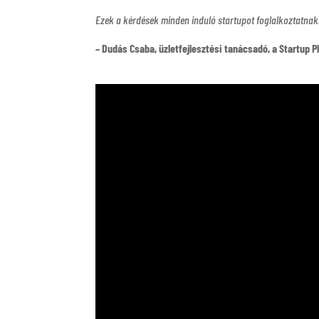
Ezek a kérdések minden induló startupot foglalkoztatnak
– Dudás Csaba, üzletfejlesztési tanácsadó, a Startup P