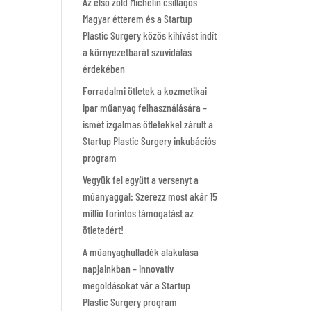
Az első zöld Michelin csillagos
Magyar étterem és a Startup
Plastic Surgery közös kihívást indít
a környezetbarát szuvidálás
érdekében
Forradalmi ötletek a kozmetikai
ipar műanyag felhasználására –
ismét izgalmas ötletekkel zárult a
Startup Plastic Surgery inkubációs
program
Vegyük fel együtt a versenyt a
műanyaggal: Szerezz most akár 15
millió forintos támogatást az
ötletedért!
A műanyaghulladék alakulása
napjainkban – innovatív
megoldásokat vár a Startup
Plastic Surgery program