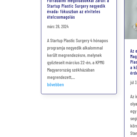
Forradalmi megoldásokkal zárult a
Startup Plastic Surgery negyedik
évada: fókuszban az elviteles
ételcsomagolás
márc 28, 2024
A Startup Plastic Surgery 4 hónapos
programja negyedik alkalommal
Az 
került megrendezésre, melynek
Mag
győzteseit március 22-én, a KPMG
Pla
a k
Magyarország székházában
érd
megrendezett,...
júl 
bővebben
Az 
oly
egy
seg
kör
Star