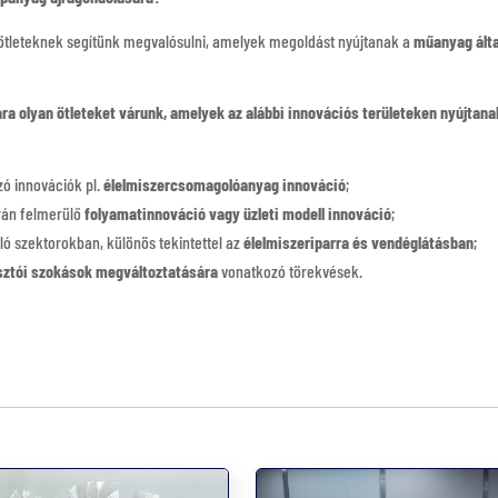
p ötleteknek segítünk megvalósulni, amelyek megoldást nyújtanak a
műanyag álta
a olyan ötleteket várunk, amelyek az alábbi innovációs területeken nyújtana
zó innovációk pl.
élelmiszercsomagolóanyag innováció
;
orán felmerülő
folyamatinnováció vagy üzleti modell innováció
;
ó szektorokban, különös tekintettel az
élelmiszeriparra és vendéglátásban
;
sztói szokások megváltoztatására
vonatkozó törekvések.