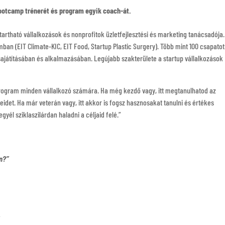
Bootcamp trénerét és program egyik coach-át.
rtható vállalkozások és nonprofitok üzletfejlesztési és marketing tanácsadója.
ban (EIT Climate-KIC, EIT Food, Startup Plastic Surgery). Több mint 100 csapatot
sajátításában és alkalmazásában. Legújabb szakterülete a startup vállalkozások
 program minden vállalkozó számára. Ha még kezdő vagy, itt megtanulhatod az
idet. Ha már veterán vagy, itt akkor is fogsz hasznosakat tanulni és értékes
gyél sziklaszilárdan haladni a céljaid felé.”
n?”