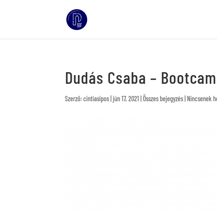
Dudás Csaba – Bootcamp
Szerző:
cintiasipos
|
jún 17, 2021
|
Összes bejegyzés
|
Nincsenek h