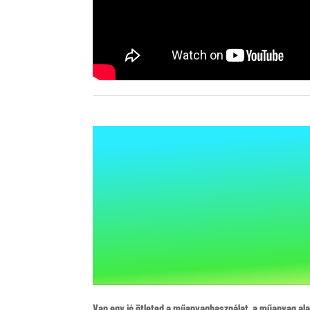
Van egy jó ötleted a műanyaghasználat, a műanyag al